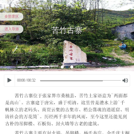
全部景区
苦竹古寨
进入导游
00:00
/
00:32